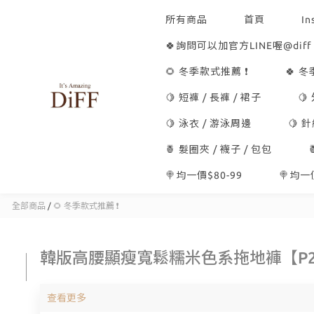
所有商品
首頁
In
🍀詢問可以加官方LINE喔@diff
🌻 冬季款式推薦 ❗
🍀 
🍋 短褲 / 長褲 / 裙子
🍋
🍋 泳衣 / 游泳周邊
🍋 
🍍 髮圈夾 / 襪子 / 包包
🍭均一價$80-99
🍭均一價
全部商品
/
🌻 冬季款式推薦 ❗
韓版高腰顯瘦寬鬆糯米色系拖地褲【P2
查看更多