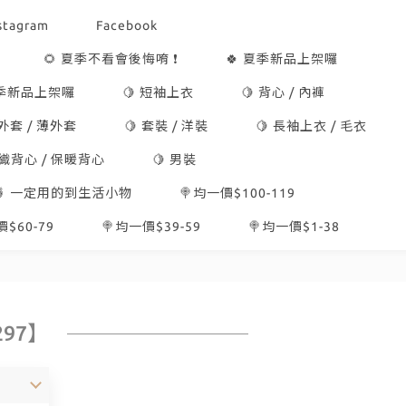
stagram
Facebook
🌻 夏季不看會後悔唷 ❗
🍀 夏季新品上架囉
冬季新品上架囉
🍋 短袖上衣
🍋 背心 / 內褲
 外套 / 薄外套
🍋 套裝 / 洋裝
🍋 長袖上衣 / 毛衣
針織背心 / 保暖背心
🍋 男裝
🍍 一定用的到生活小物
🍭均一價$100-119
$60-79
🍭均一價$39-59
🍭均一價$1-38
97】