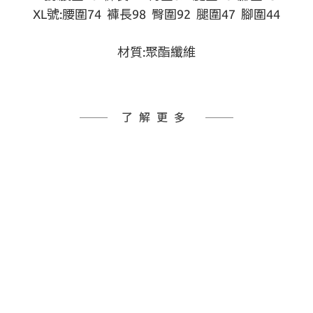
XL號:腰圍74  褲長98  臀圍92  腿圍47  腳圍44
材質:聚酯纖維
了解更多