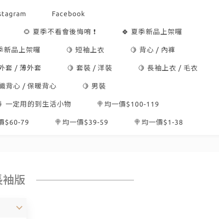
stagram
Facebook
🌻 夏季不看會後悔唷 ❗
🍀 夏季新品上架囉
冬季新品上架囉
🍋 短袖上衣
🍋 背心 / 內褲
 外套 / 薄外套
🍋 套裝 / 洋裝
🍋 長袖上衣 / 毛衣
針織背心 / 保暖背心
🍋 男裝
🍍 一定用的到生活小物
🍭均一價$100-119
$60-79
🍭均一價$39-59
🍭均一價$1-38
長袖版