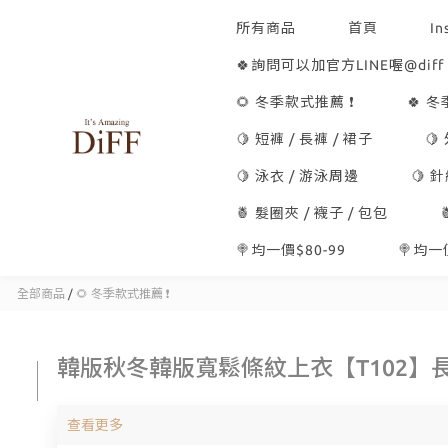
所有商品
首頁
In
🍀詢問可以加官方LINE喔@diff
🌻 冬季款式推薦 ❗
🍀 
🍋 短褲 / 長褲 / 裙子
🍋
🍋 泳衣 / 游泳周邊
🍋 
🍍 髮圈夾 / 襪子 / 包包
🍭均一價$80-99
🍭均一價
全部商品
/
🌻 冬季款式推薦 ❗
韓版秋冬韓版寬鬆條紋上衣【T102】
查看更多