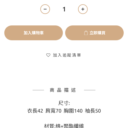
加入購物車
立即購買
加入追蹤清單
商品描述
尺寸:
衣長42  肩寬70  胸圍140  袖長50
材質:棉+聚酯纖維