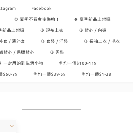
stagram
Facebook
🌻 夏季不看會後悔唷 ❗
🍀 夏季新品上架囉
冬季新品上架囉
🍋 短袖上衣
🍋 背心 / 內褲
 外套 / 薄外套
🍋 套裝 / 洋裝
🍋 長袖上衣 / 毛衣
針織背心 / 保暖背心
🍋 男裝
🍍 一定用的到生活小物
🍭均一價$100-119
$60-79
🍭均一價$39-59
🍭均一價$1-38