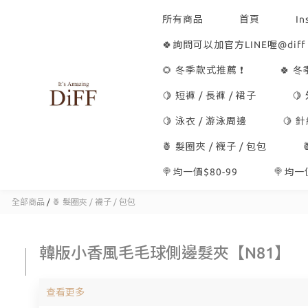
所有商品
首頁
In
🍀詢問可以加官方LINE喔@diff
🌻 冬季款式推薦 ❗
🍀 
🍋 短褲 / 長褲 / 裙子
🍋
🍋 泳衣 / 游泳周邊
🍋 
🍍 髮圈夾 / 襪子 / 包包
🍭均一價$80-99
🍭均一價
全部商品
/
🍍 髮圈夾 / 襪子 / 包包
韓版小香風毛毛球側邊髮夾【N81】
查看更多