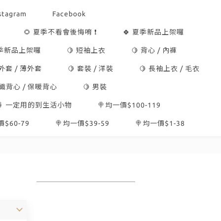
stagram
Facebook
🌻 夏季不看會後悔唷 ❗
🍀 夏季新品上架囉
冬季新品上架囉
🍋 短袖上衣
🍋 背心 / 內褲
 外套 / 薄外套
🍋 套裝 / 洋裝
🍋 長袖上衣 / 毛衣
針織背心 / 保暖背心
🍋 男裝
🍍 一定用的到生活小物
🍭均一價$100-119
$60-79
🍭均一價$39-59
🍭均一價$1-38