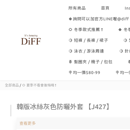
所有商品
首頁
In
🍀詢問可以加官方LINE喔@diff
🌻 冬季款式推薦 ❗
🍀 
🍋 短褲 / 長褲 / 裙子
🍋
🍋 泳衣 / 游泳周邊
🍋 
🍍 髮圈夾 / 襪子 / 包包
🍭均一價$80-99
🍭均一價
全部商品
/
🌻 夏季不看會後悔唷 ❗
韓版冰絲灰色防曬外套 【J427】
查看更多