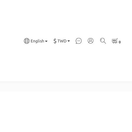
$
TWD
English