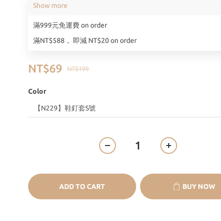
Show more
滿999元免運費 on order
滿NT$588， 即減 NT$20 on order
NT$69
NT$199
Color
ADD TO CART
BUY NOW