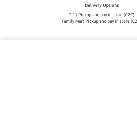
Delivery Options
7-11 Pickup and pay in store (C2C)
Family Mart Pickup and pay in store (C