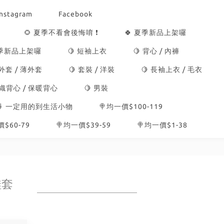
Instagram
Facebook
🌻 夏季不看會後悔唷 ❗
🍀 夏季新品上架囉
冬季新品上架囉
🍋 短袖上衣
🍋 背心 / 內褲
 外套 / 薄外套
🍋 套裝 / 洋裝
🍋 長袖上衣 / 毛衣
針織背心 / 保暖背心
🍋 男裝
🍍 一定用的到生活小物
🍭均一價$100-119
$60-79
🍭均一價$39-59
🍭均一價$1-38
鞋套