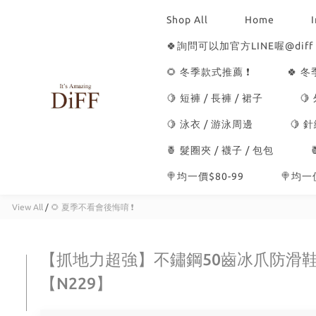
Shop All
Home
🍀詢問可以加官方LINE喔@diff
🌻 冬季款式推薦 ❗
🍀 
🍋 短褲 / 長褲 / 裙子
🍋
🍋 泳衣 / 游泳周邊
🍋 
🍍 髮圈夾 / 襪子 / 包包
🍭均一價$80-99
🍭均一價
View All
/
🌻 夏季不看會後悔唷 ❗
【抓地力超強】不鏽鋼50齒冰爪防滑
【N229】